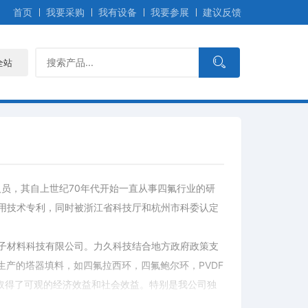
首页
我要采购
我有设备
我要参展
建议反馈
全站
人员，其自上世纪70年代开始一直从事四氟行业的研
用技术专利，同时被浙江省科技厅和杭州市科委认定
子材料科技有限公司。力久科技结合地方政府政策支
生产的塔器填料，如四氟拉西环，四氟鲍尔环，PVDF
取得了可观的经济效益和社会效益。特别是我公司独
得到了客户的检验和认可。