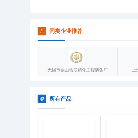
与此同时我们吸纳了国内外的先进技术，先进的设备
大的氟化工企业解决了使用寿命短，停车检修频繁更
了产品的质量，为广大的客户提供优质和廉美的产品
同类企业推荐
本公司依靠科技进步，不断的技术创新研究，还开发了
证。我们研究和开发的产品近几年来在国内外一致得
力久科技将通过不断的通过技术进步和开发创新，为
无锡市锡山雪浪药化工程装备厂
上
所有产品