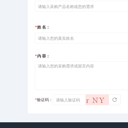
*
姓 名：
*
内 容：
*
验证码：