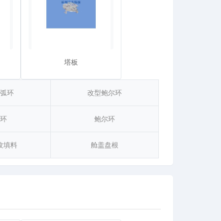
塔板
弧环
改型鲍尔环
环
鲍尔环
纹填料
舱盖盘根