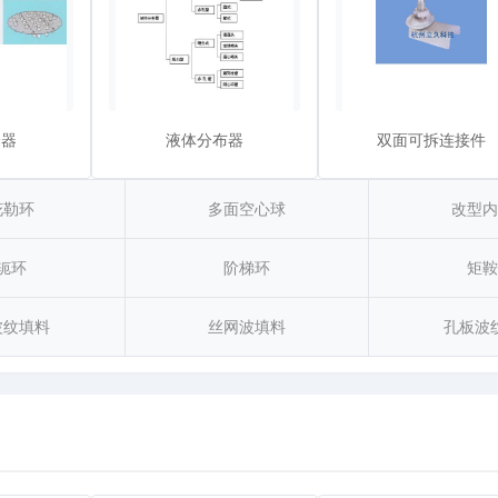
分器
液体分布器
双面可拆连接件
花勒环
多面空心球
改型内
轭环
阶梯环
矩鞍
波纹填料
丝网波填料
孔板波