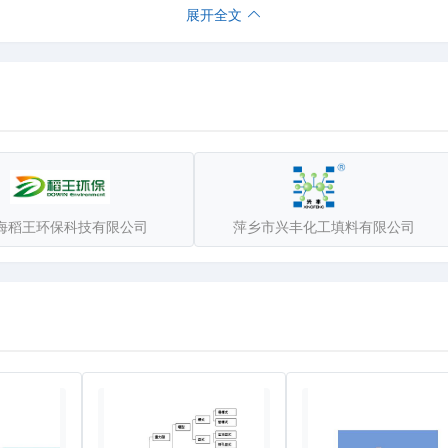
展开全文
和高新材料，使进口产品国产化，车削法四氟补偿器，振动器和计量称上
换和成本提高等弊病，先进的设备和先进的生产技术大大提高了氟塑料制
。
多晶硅还原炉密封件。我公司制造的BLT-2500篦式冷却机配套的供
到用户的好评，被广泛应用于石油，化工，冶金，船舶，水电，火电及核
客户提供高品质的产品和更全面系统的配套服务，从而不断提升企业在市
海稻王环保科技有限公司
萍乡市兴丰化工填料有限公司