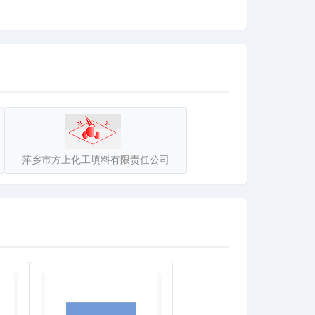
的补偿器目前在全国氟化工行业得到广泛应用，为广
品的生产，降低了生产成本，提高了工作效率并保证
风活节，为国家大型建材企业提供可靠正常的生产保
电；机械制造和合成制药等行业。
场上的竞争力，与客户携手实现共赢发展！
萍乡市方上化工填料有限责任公司