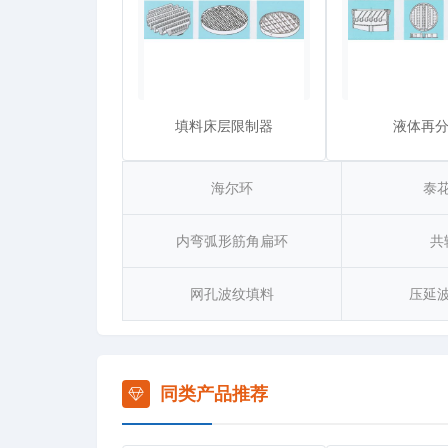
填料床层限制器
液体再
海尔环
泰
内弯弧形筋角扁环
共
网孔波纹填料
压延
同类产品推荐