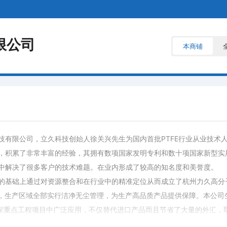
限公司
本商铺
技有限公司，立久科技创始人徐关兴先生为国内首批PTFE行业从业技术
，积累了非常丰富的经验，其拥有数项国家发明专利和数十项国家新型实
中解决了很多客户的技术难题。在业内形成了较高的知名度和美誉度。
的基础上通过对资源整合和在行业中的精准定位从而成立了杭州力久高分
园，生产区域全部实行洁净无尘管理，为生产高品质产品提供保障。本公司
国家重点工程项目中广泛应用，不仅替代进口产品而且节省了大量的外汇，
性四氟分布器、三级除沫分离装置等产品通过客户实际使用反馈效果良好，