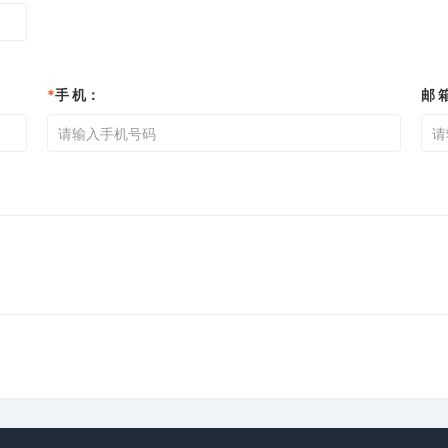
*
手 机：
邮 