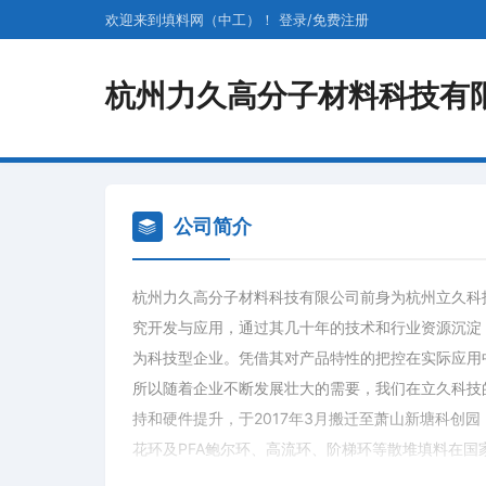
欢迎来到填料网（中工）！
登录
/
免费
注册
杭州力久高分子材料科技有
公司简介
杭州力久高分子材料科技有限公司前身为杭州立久科
究开发与应用，通过其几十年的技术和行业资源沉淀
为科技型企业。凭借其对产品特性的把控在实际应用
所以随着企业不断发展壮大的需要，我们在立久科技
持和硬件提升，于2017年3月搬迁至萧山新塘科创
花环及PFA鲍尔环、高流环、阶梯环等散堆填料在
立开发的PTFE改性鲍尔环、PTFE规整填料、改